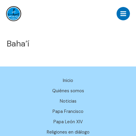
Ir
Main
al
Men
contenido
Baha’í
Inicio
Quiénes somos
Noticias
Papa Francisco
Papa León XIV
Religiones en diálogo