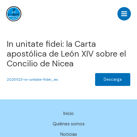
Ir
Main
al
Men
contenido
In unitate fidei: la Carta
apostólica de León XIV sobre el
Concilio de Nicea
Descarga
20251123-in-unitate-fidei_es
Inicio
Quiénes somos
Noticias