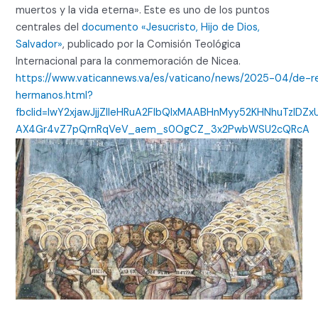
muertos y la vida eterna». Este es uno de los puntos
centrales del
documento «Jesucristo, Hijo de Dios,
Salvador»
, publicado por la Comisión Teológica
Internacional para la conmemoración de Nicea.
https://www.vaticannews.va/es/vaticano/news/2025-04/de-
hermanos.html?
fbclid=IwY2xjawJjjZlleHRuA2FlbQIxMAABHnMyy52KHNhuTzlDZ
AX4Gr4vZ7pQrnRqVeV_aem_s0OgCZ_3x2PwbWSU2cQRcA