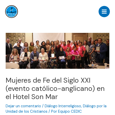
Ir
Navegación
Main
al
de
Men
contenido
entradas
Mujeres de Fe del Siglo XXI
(evento católico-anglicano) en
el Hotel Son Mar
Dejar un comentario
/
Diálogo Interreligioso
,
Diálogo por la
Unidad de los Cristianos
/ Por
Equipo CEDIC