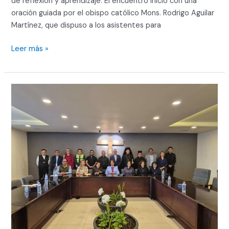
de reflexión y aprendizaje. El encuentro inició con una
oración guiada por el obispo católico Mons. Rodrigo Aguilar
Martínez, que dispuso a los asistentes para
Leer más »
CDMX
|
Encuentro
Interreligioso
por
la
Creación