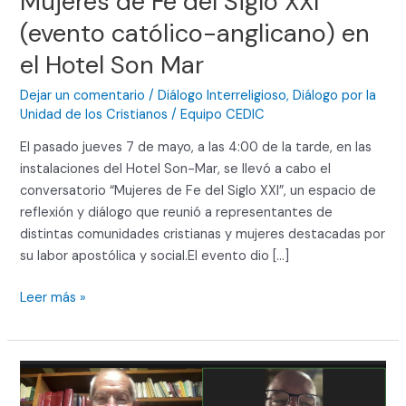
Mujeres de Fe del Siglo XXI
católico-
anglicano)
(evento católico-anglicano) en
en
el Hotel Son Mar
el
Hotel
Dejar un comentario
/
Diálogo Interreligioso
,
Diálogo por la
Son
Unidad de los Cristianos
/
Equipo CEDIC
Mar
El pasado jueves 7 de mayo, a las 4:00 de la tarde, en las
instalaciones del Hotel Son-Mar, se llevó a cabo el
conversatorio “Mujeres de Fe del Siglo XXI”, un espacio de
reflexión y diálogo que reunió a representantes de
distintas comunidades cristianas y mujeres destacadas por
su labor apostólica y social.El evento dio […]
Leer más »
FORMACION
PERMANENTE