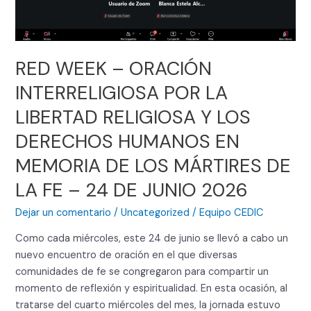
LIBERTAD
RELIGIOSA
Y
LOS
RED WEEK – ORACIÓN
DERECHOS
HUMANOS
INTERRELIGIOSA POR LA
EN
LIBERTAD RELIGIOSA Y LOS
MEMORIA
DE
DERECHOS HUMANOS EN
LOS
MEMORIA DE LOS MÁRTIRES DE
MÁRTIRES
DE
LA FE – 24 DE JUNIO 2026
LA
Dejar un comentario
/
Uncategorized
/
Equipo CEDIC
FE
–
Como cada miércoles, este 24 de junio se llevó a cabo un
24
nuevo encuentro de oración en el que diversas
DE
comunidades de fe se congregaron para compartir un
JUNIO
momento de reflexión y espiritualidad. En esta ocasión, al
2026
tratarse del cuarto miércoles del mes, la jornada estuvo