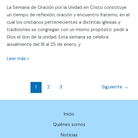
de
La Semana de Oración por la Unidad en Cristo constituye
los
un tiempo de reflexión, oración y encuentro fraterno, en el
Cristianos
cual los cristianos pertenecientes a distintas iglesias y
2026
tradiciones se congregan con un mismo propósito: pedir a
en
Dios el don de la unidad. Esta semana se celebra
Monterrey
anualmente del 18 al 25 de enero, y
Leer más »
1
2
3
Siguiente
→
Inicio
Quiénes somos
Noticias