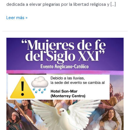
dedicada a elevar plegarias por la libertad religiosa y […]
Leer más »
Evento
católico-
anglicano
“Mujeres
de
fe
del
Siglo
XXI”
en
el
Hotel
Son-