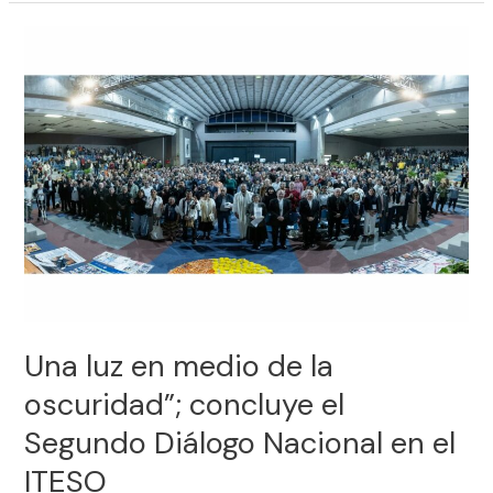
Una
luz
en
medio
de
la
oscuridad”;
concluye
el
Segundo
Diálogo
Nacional
en
Una luz en medio de la
el
oscuridad”; concluye el
ITESO
Segundo Diálogo Nacional en el
ITESO