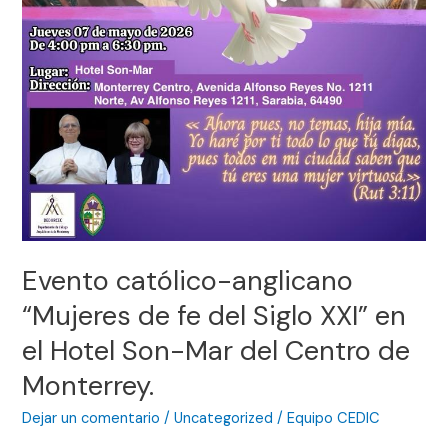
Mar
del
Centro
de
Monterrey.
Evento católico-anglicano
“Mujeres de fe del Siglo XXI” en
el Hotel Son-Mar del Centro de
Monterrey.
Dejar un comentario
/
Uncategorized
/
Equipo CEDIC