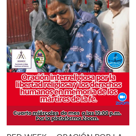
LA
LIBERTAD
RELIGIOSA
Y
LOS
DERECHOS
HUMANOS
EN
MEMORIA
DE
LOS
MÁRTIRES
DE
LA
FE.