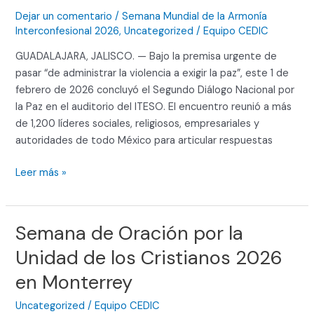
Dejar un comentario
/
Semana Mundial de la Armonía
Interconfesional 2026
,
Uncategorized
/
Equipo CEDIC
GUADALAJARA, JALISCO. — Bajo la premisa urgente de
pasar “de administrar la violencia a exigir la paz”, este 1 de
febrero de 2026 concluyó el Segundo Diálogo Nacional por
la Paz en el auditorio del ITESO. El encuentro reunió a más
de 1,200 líderes sociales, religiosos, empresariales y
autoridades de todo México para articular respuestas
Leer más »
Semana de Oración por la
Semana
de
Unidad de los Cristianos 2026
Oración
en Monterrey
por
la
Uncategorized
/
Equipo CEDIC
Unidad