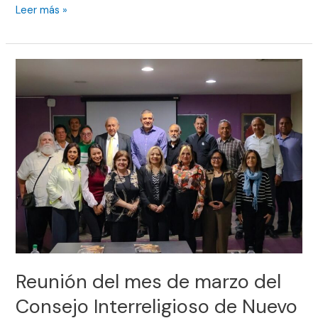
Leer más »
Reunión
del
mes
de
marzo
del
Consejo
Interreligioso
de
Nuevo
León
(ADIINLAC)
Reunión del mes de marzo del
Consejo Interreligioso de Nuevo