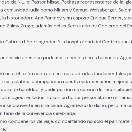
igioso de N.L.; el Pastor Misael Pedraza representante de la Igl
 de la comunidad judía como Miriam y Samuel Weissberger, Sal
 la historiadora Ana Portnoy y su esposo Enrique Berner, y o
bino Zalmy Zrugo; además del ex Secretario de Gobierno del E
io Cabrera López agradeció la hospitalidad del Centro Israeli
 grandes virtudes que podemos tener los seres humanos. Agr
ió una reflexión centrada en tres actitudes fundamentales pa
tas tres palabras acompañaran nuestra vida, seríamos mejores
n acto de humildad; y pedir perdón es camino de reconciliación
s elogios recibidos no son un honor personal, sino un llamad
pre se convierte en una tarea. Agradezco lo dicho, pero me c
itario de la convivencia celebrada:
o compañeros de viaje, compartiendo no solo el pan material,
re.”