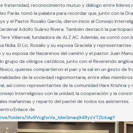
 fraternidad, reconocimiento mutuo y diálogo entre líderes re
lez Parás tomó la palabra para recordar que, junto con la Dra. 
y el Pastor Rosalío García, dieron inicio al Consejo Interrelig
Cardenal Adolfo Suárez Rivera. También destacó la participació
. Tere Villarreal, fundadora de ALZ AC. Además, se contó con 
a Nidia. El Lic. Rosalío y su esposa Graciela y representantes 
o y su esposa de Nazarenos del camino y el pastor Juan Manue
o grupo de clérigos católicos, junto con el Reverendo angl
éxico, quienes compartieron el pan y la sal en un gesto de fr
nalidades de la sociedad regiomontana, entre ellas miembros
val, así como representantes de la comunidad Hare Krishna y 
nsejo Interreligioso con la unidad, la cooperación y la const
ales mañanitas y reparto del pastel de todos los asistentes.
uentro:Enlace de
m/drive/folders/1Av9VcghxVa_ldwGmaq94RyzVTZIckagY