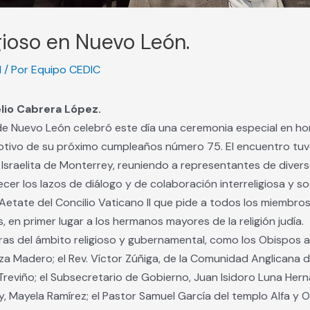
gioso en Nuevo León.
d
/ Por
Equipo CEDIC
lio Cabrera López.
o de Nuevo León celebró este día una ceremonia especial en h
otivo de su próximo cumpleaños número 75. El encuentro tuv
 Israelita de Monterrey, reuniendo a representantes de divers
cer los lazos de diálogo y de colaboración interreligiosa y so
Aetate del Concilio Vaticano II que pide a todos los miembros d
, en primer lugar a los hermanos mayores de la religión judía.
ras del ámbito religioso y gubernamental, como los Obispos a
a Madero; el Rev. Víctor Zúñiga, de la Comunidad Anglicana d
reviño; el Subsecretario de Gobierno, Juan Isidoro Luna Her
, Mayela Ramírez; el Pastor Samuel García del templo Alfa y Om