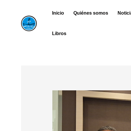
Ir
Navegación
Inicio
Quiénes somos
Notic
al
de
contenido
entradas
Libros