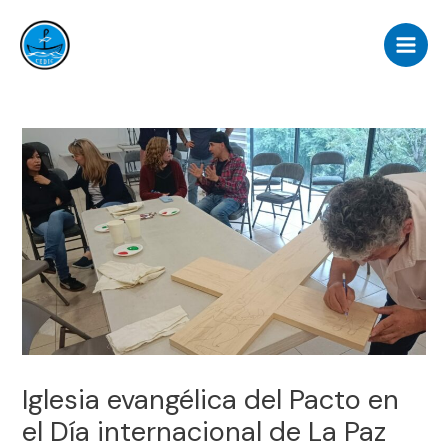
Ir
Navegación
Main
al
de
Men
contenido
entradas
Iglesia evangélica del Pacto en
el Día internacional de La Paz